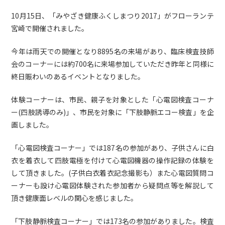
10月15日、「みやざき健康ふくしまつり2017」がフローランテ
宮崎で開催されました。
今年は雨天での開催となり8895名の来場があり、臨床検査技師
会のコーナーには約700名に来場参加していただき昨年と同様に
終日賑わいのあるイベントとなりました。
体験コーナーは、市民、親子を対象とした「心電図検査コーナ
ー(四肢誘導のみ)」、市民を対象に「下肢静脈エコー検査」を企
画しました。
「心電図検査コーナー」では187名の参加があり、子供さんに白
衣を着衣して四肢電極を付けて心電図機器の操作記録の体験を
して頂きました。(子供白衣着衣記念撮影も）また心電図質問コ
ーナーも設け心電図体験された参加者から疑問点等を解説して
頂き健康面レベルの関心を感じました。
「下肢静脈検査コーナー」では173名の参加がありました。検査