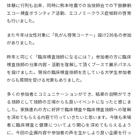
体験に行列も出来、同時に熊本地震での当技師会での下肢静脈
エコー検査ボランティア活動、エコノミークラス症候群の啓発
も行いました。
また今年は女性対象に「乳がん啓発コーナー」設け236名の参加
がありました。
昨年と同じく「臨床検査技師になるには？」参加者の方に臨床
検査技師の仕事内容・活動を理解して頂くブースで展示パネル
を設けました。現役の臨床検査技師を志している大学生参加者
からも質問を受ける光景もありました。
多くの参加者とコミュニケーションができ、結果の説明ができ
る技師として技師の立場からも良いイベントになったと感じま
した。家族連れの方に好評で臨床検査や臨床検査技師への理解
を深めてもらえる内容で行っていきたいと思います。今後も来場
者に臨床検査と健康についてより関心を深めてもらえるよう
に、今回の企画内容や参加者の声を生かしより良い企画を行っ